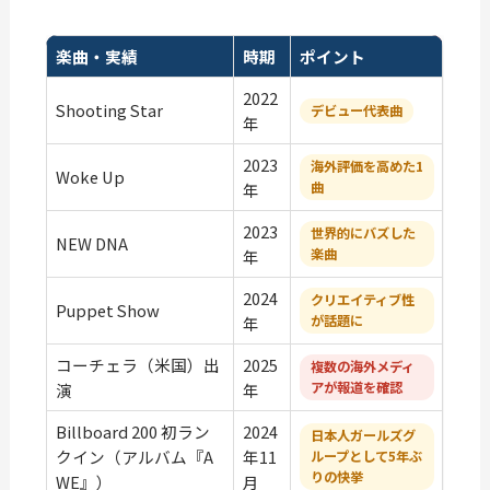
楽曲・実績
時期
ポイント
2022
Shooting Star
デビュー代表曲
年
2023
海外評価を高めた1
Woke Up
曲
年
2023
世界的にバズした
NEW DNA
楽曲
年
2024
クリエイティブ性
Puppet Show
が話題に
年
コーチェラ（米国）出
2025
複数の海外メディ
アが報道を確認
演
年
Billboard 200 初ラン
2024
日本人ガールズグ
クイン（アルバム『A
年11
ループとして5年ぶ
りの快挙
WE』）
月