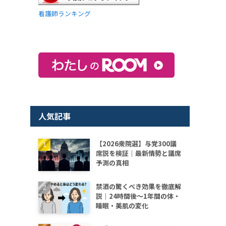
看護師ランキング
人気記事
【2026衆院選】与党300議
席説を検証｜最新情勢と議席
予測の真相
禁酒の驚くべき効果を徹底解
説｜24時間後〜1年間の体・
睡眠・美肌の変化