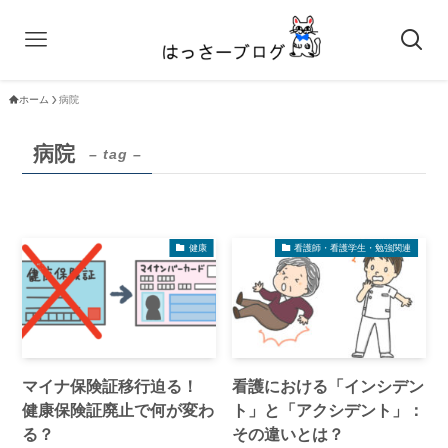
ホーム
病院
病院
– tag –
健康
看護師・看護学生・勉強関連
マイナ保険証移行迫る！
看護における「インシデン
健康保険証廃止で何が変わ
ト」と「アクシデント」：
る？
その違いとは？