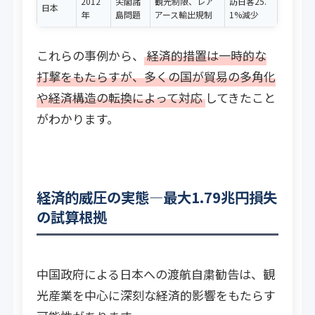
2012
尖閣諸
観光制限、レア
訪日客25.
日本
年
島問題
アース輸出規制
1%減少
これらの事例から、
経済的措置は一時的な
打撃をもたらすが、多くの国が貿易の多角化
や経済構造の転換によって対応
してきたこと
がわかります。
経済的威圧の実態―最大1.79兆円損失
の試算根拠
中国政府による日本への渡航自粛勧告は、観
光産業を中心に深刻な経済的影響をもたらす