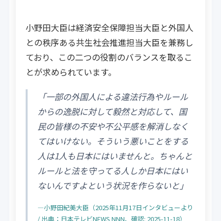
小野田大臣は経済安全保障担当大臣と外国人
との秩序ある共生社会推進担当大臣を兼務し
ており、この二つの役割のバランスを取るこ
とが求められています。
「一部の外国人による違法行為やルール
からの逸脱に対して毅然と対応して、国
民の皆様の不安や不公平感を解消しなく
てはいけない。そういう悪いことをする
人は1人も日本にはいませんと。ちゃんと
ルールと法を守ってる人しか日本にはい
ないんですよという状況を作らないと」
―小野田紀美大臣（2025年11月17日インタビューより
/ 出典：日本テレビNEWS NNN、確認: 2025-11-18）