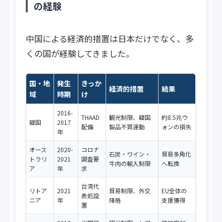
の経験
中国による経済的措置は日本だけでなく、多
くの国が経験してきました。
国・地
発生
きっか
経済的措置
結果
域
時期
け
2016-
THAAD
観光制限、韓国
約8.5兆ウ
韓国
2017
配備
製品不買運動
ォンの損失
年
オース
2020-
コロナ
石炭・ワイン・
貿易多角化
トラリ
2021
調査要
牛肉の輸入制限
へ転換
ア
年
求
台湾代
リトア
2021
貿易制限、外交
EU全体の
表処設
ニア
年
降格
支援獲得
置