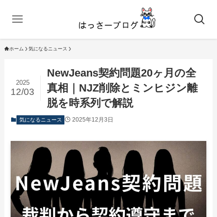
ホーム
気になるニュース
NewJeans契約問題20ヶ月の全
2025
真相｜NJZ削除とミンヒジン離
12/03
脱を時系列で解説
2025年12月3日
気になるニュース