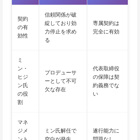
信頼関係が破
契約
綻しており効
専属契約は
の有
力停止を求め
完全に有効
効性
る
ミ
ン・
代表取締役
プロデューサ
ヒジ
の保障は契
ーとして不可
ン氏
約義務でな
欠な存在
の役
い
割
マネ
ジメ
ミン氏解任で
遂行能力に
ント
空白が発生
問題なし