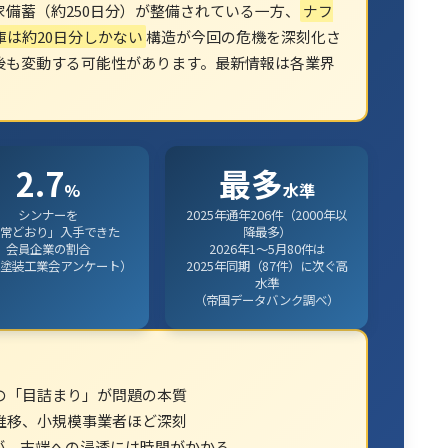
備蓄（約250日分）が整備されている一方、
ナフ
は約20日分しかない
構造が今回の危機を深刻化さ
後も変動する可能性があります。最新情報は各業界
2.7
最多
%
水準
シンナーを
2025年通年206件（2000年以
常どおり」入手できた
降最多）
会員企業の割合
2026年1〜5月80件は
塗装工業会アンケート）
2025年同期（87件）に次ぐ高
水準
（帝国データバンク調べ）
の「目詰まり」が問題の本質
推移、小規模事業者ほど深刻
が、末端への浸透には時間がかかる