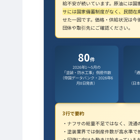
給不安が続いています。原油には国家
サには国家備蓄制度がなく、民間在庫
せた一因です。価格・供給状況は今
団体や取引先にご確認ください。
80
件
2026年1〜5月の
「塗装・防水工事」倒産件数
「通
（帝国データバンク・2026年6
月8日発表）
（日本
3行で要約
・ナフサの総量不足ではなく、流通
・塗装業界では倒産件数が高水準で
・回復に向けた動きは始まっている