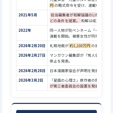
ツカサ
円
の略式命令を受け、連載中止。
めぞん一刻
高橋留美
マンガワンでの
2021年5月
担当編集者が和解協議のLINEグル
（新装版）
子
掲載終了
どの条件を提案。
和解は成立せず。
らんま1/2
高橋留美
マンガワンでの
2022年
同一人物が別ペンネーム「一路一」
（新装版）
子
掲載終了
連載を開始。被害女性が同年、損害
アオイホノ
島本和彦
マンガワンでの
2026年2月20日
札幌地裁が
約1,100万円
の損害賠償
オ
掲載終了
2026年2月27日
マンガワン編集部が「常人仮面」の
吼えろペン
島本和彦
マンガワンでの
停止を発表。
掲載終了
2026年2月28日
日本漫画家協会が声明を発表。多数
MAJOR
満田拓也
マンガワンでの
掲載終了
2026年3月2日
「星霜の心理士」原作者の問題も追
が第三者委員会の設置を発表。
土竜の唄
高橋のぼ
マンガワンでの
る
掲載終了
機動警察パ
ゆうきま
マンガワンでの
トレイバー
さみ 他
掲載終了