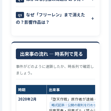
です。判決によると、在学中から卒業後にわた
和解は
民事訴訟：個人間で金銭補償を求める裁判
り性的被害を受け続け、
はい。3月2日、「星霜の心理士」の原作者（八
成立しませんでしたが、翌2022年に同一人物の
なぜ「フリーレン」まで消えた
PTSD
Q5
ツ波樹名義、旧名マツキタツヤ）も強制わいせ
新連載が開始されました。
の？影響作品は？
PTSD：強いショックによる心の傷・心的外傷後ストレス障害
つ事件で執行猶予付き有罪判決を受けていたこ
と診断されました。被害を受けた当時、加害者
とが発表されました。
編集部は2024年にその
今回の問題への抗議として複数の漫画家が自主
は同校の教員でもありました。
被害女性は
事実を把握したうえで、別ペンネームで起用す
的に作品を取り下げ、小学館側の対応が重なり
2022年に損害賠償を求めて提訴。2026年2月20
ることを決めていたと説明しています。
小学館
ました。小学館広報も「今回の問題の影響があ
日、札幌地裁で約1,100万円の賠償が認定され
は現在、第三者委員会
る」と認めています。
出来事の流れ ― 時系列で見る
ました。
第三者委員会：社外の専門家が客観的に事実を調べる組織
を設置し、両件を調査中です。
以下は報道・作者の公式発表で確認された例
事件がどのように連鎖したか、時系列で確認し
です（公式一覧ではありません）。
ましょう。
作品名
作者
状況
時期
出来事
（例）
2020年2月
「堕天作戦」原作者が逮捕・略式起
葬送のフリ
山田鐘
マンガワンでの
略式起訴：公開の裁判を行わず書類のみ
ーレン
人・アベ
掲載終了
児童買春・児童ポルノ禁止法違反（