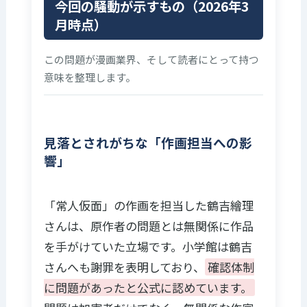
今回の騒動が示すもの（2026年3
映像研には
大童澄瞳
マンガワンでの
月時点）
手を出す
更新停止（抗
な！
議）
この問題が漫画業界、そして読者にとって持つ
凡例：
掲載終了＝過去回も含め読めない状態 ／ 更新停
意味を整理します。
止＝最新話の更新が止まり抗議中の状態
※報道および作家本人の公式発表に基づく例示。網羅
的なリストではなく、今後状況が変わる可能性があり
ます。
見落とされがちな「作画担当への影
※作品の配信停止は作者の判断または出版社の対応に
響」
よるもので、各作品・作者に問題があるわけではあり
ません。
「常人仮面」の作画を担当した鶴吉繪理
さんは、原作者の問題とは無関係に作品
を手がけていた立場です。小学館は鶴吉
さんへも謝罪を表明しており、
確認体制
に問題があったと公式に認めています。