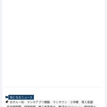
気になるニュース
めぞん一刻
マンガアプリ騒動
マンガワン
小学館
常人仮面
性加害問題
損害賠償
第三者委員会
葬送のフリーレン
配信停止