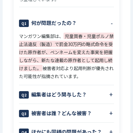
何が問題だったの？
Q1
マンガワン編集部は、
児童買春・児童ポルノ禁
止法違反（製造）で罰金30万円の略式命令を受
けた原作者が、ペンネームを変えた事実を把握
しながら、新たな連載の原作者として起用し続
けました。
被害者対応より起用判断が優先され
た可能性が指摘されています。
編集者はどう関与した？
Q2
担当編集者は2021年5月、加害者と被害者の和
被害者は誰？どんな被害？
Q3
解協議が進むLINEグループに加入。
口外禁止
を含む和解条件の協議に関与していたことが、
北海道の私立高校に在籍していた元生徒の女性
ほかにも同様の問題があった？
裁判資料などから指摘されています。
Q4