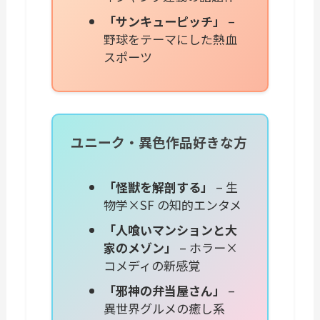
「サンキューピッチ」
–
野球をテーマにした熱血
スポーツ
ユニーク・異色作品好きな方
「怪獣を解剖する」
– 生
物学×SF の知的エンタメ
「人喰いマンションと大
家のメゾン」
– ホラー×
コメディの新感覚
「邪神の弁当屋さん」
–
異世界グルメの癒し系