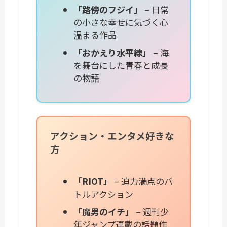
「路傍のフジイ」
– 日常
の小さな幸せに気づく心
温まる作品
「おかえり水平線」
– 海
を舞台にした青春と成長
の物語
アクション・エンタメ好きな
方
「RIOT」
– 迫力満点のバ
トルアクション
「魔男のイチ」
– 週刊少
年ジャンプ連載の話題作