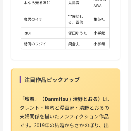
本なら売るほど
児島青
AWA
宇佐崎し
魔男のイチ
集英社
ろ、西修
RIOT
塚田ゆうた
小学館
路傍のフジイ
鍋倉夫
小学館
注目作品ピックアップ
「壇蜜」（Danmitsu / 清野とおる）
は、
タレント・壇蜜と漫画家・清野とおるの
夫婦関係を描いたノンフィクション作品
です。2019年の結婚からさかのぼり、出