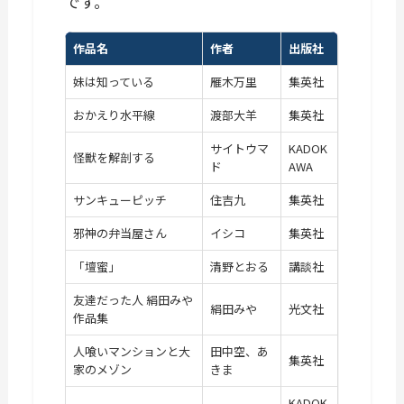
です。
作品名
作者
出版社
妹は知っている
雁木万里
集英社
おかえり水平線
渡部大羊
集英社
サイトウマ
KADOK
怪獣を解剖する
ド
AWA
サンキューピッチ
住吉九
集英社
邪神の弁当屋さん
イシコ
集英社
「壇蜜」
清野とおる
講談社
友達だった人 絹田みや
絹田みや
光文社
作品集
人喰いマンションと大
田中空、あ
集英社
家のメゾン
きま
KADOK