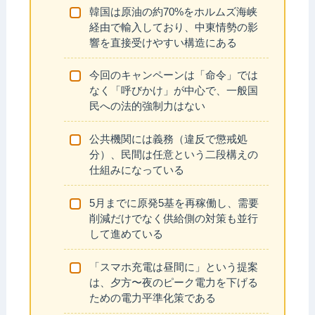
韓国は原油の約70%をホルムズ海峡
経由で輸入しており、中東情勢の影
響を直接受けやすい構造にある
今回のキャンペーンは「命令」では
なく「呼びかけ」が中心で、一般国
民への法的強制力はない
公共機関には義務（違反で懲戒処
分）、民間は任意という二段構えの
仕組みになっている
5月までに原発5基を再稼働し、需要
削減だけでなく供給側の対策も並行
して進めている
「スマホ充電は昼間に」という提案
は、夕方〜夜のピーク電力を下げる
ための電力平準化策である