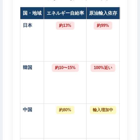
国・地域
エネルギー自給率
原油輸入依存
ホルム
日本
約13%
約99%
約9
韓国
約10〜15%
100%近い
約7
中国
約80%
輸入増加中
中