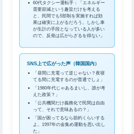
60代タクシー運転手：「エネルギー
需要節減という趣旨だけを考える
と、民間でも5部制を実施すれば効
果は確実に上がるだろう。しかし車
が生計の手段となっている人が多い
ので、反発は広がらざるを得ない」
SNS上で広がった声（韓国国内）
「昼間に充電って逆じゃない？夜寝
てる間に充電するのが普通でしょ」
「1980年代じゃあるまいし、誰が考
えた政策？」
「公共機関だけ義務化で民間は自由
って、それで意味あるの？」
「国が困ってるなら節約くらいする
よ。1997年の金集め運動を思い出し
た」