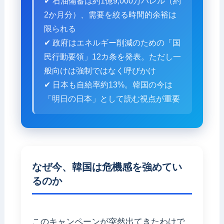
✔ 石油備蓄は約1億9,000万バレル（約
2か月分）、需要を絞る時間的余裕は
限られる
✔ 政府はエネルギー削減のための「国
民行動要領」12カ条を発表。ただし一
般向けは強制ではなく呼びかけ
✔ 日本も自給率約13%。韓国の今は
「明日の日本」として読む視点が重要
なぜ今、韓国は危機感を強めてい
るのか
このキャンペーンが突然出てきたわけで