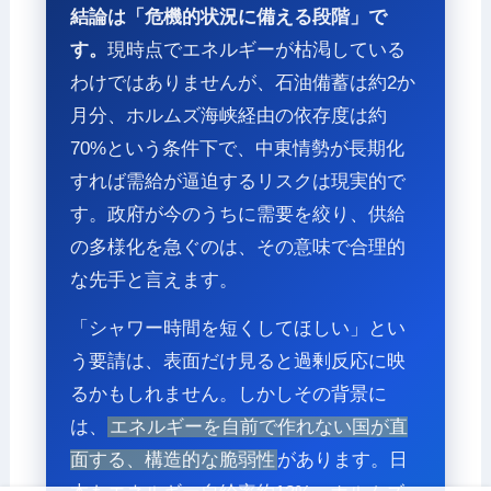
結論は「危機的状況に備える段階」で
す。
現時点でエネルギーが枯渇している
わけではありませんが、石油備蓄は約2か
月分、ホルムズ海峡経由の依存度は約
70%という条件下で、中東情勢が長期化
すれば需給が逼迫するリスクは現実的で
す。政府が今のうちに需要を絞り、供給
の多様化を急ぐのは、その意味で合理的
な先手と言えます。
「シャワー時間を短くしてほしい」とい
う要請は、表面だけ見ると過剰反応に映
るかもしれません。しかしその背景に
は、
エネルギーを自前で作れない国が直
面する、構造的な脆弱性
があります。日