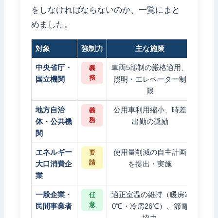
をしなければならないのか、一覧にまと
めました。
対象
強制力
主な施策
違反
中央省庁・
車両5部制の厳格適用、
職員
義
務
国立機関
照明・エレベーター制
限
地方自治
公用車利用縮小、時差
駐車
義
務
体・公共機
出勤の奨励
関
エネルギー
使用量削減の自主計画
行政
要
請
大口消費企
を提出・実施
業
一般企業・
適正室温の維持（暖房2
現状
任
意
民間事業者
0℃・冷房26℃）、節電
協力