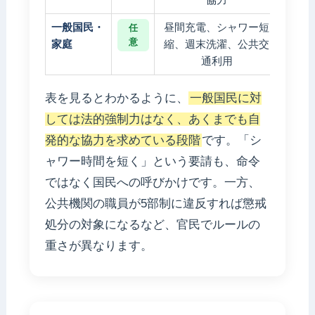
一般国民・
昼間充電、シャワー短
罰則
任
意
家庭
縮、週末洗濯、公共交
通利用
表を見るとわかるように、
一般国民に対
しては法的強制力はなく、あくまでも自
発的な協力を求めている段階
です。「シ
ャワー時間を短く」という要請も、命令
ではなく国民への呼びかけです。一方、
公共機関の職員が5部制に違反すれば懲戒
処分の対象になるなど、官民でルールの
重さが異なります。