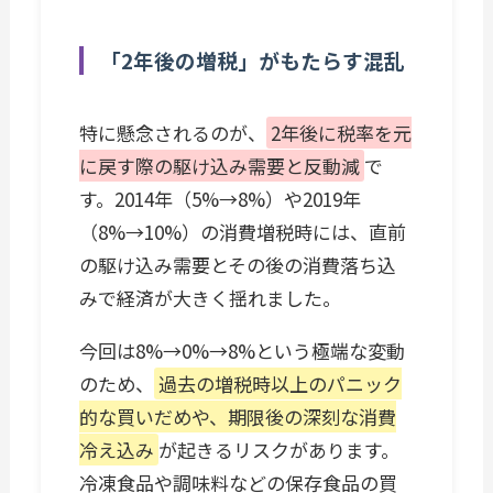
「2年後の増税」がもたらす混乱
特に懸念されるのが、
2年後に税率を元
に戻す際の駆け込み需要と反動減
で
す。2014年（5%→8%）や2019年
（8%→10%）の消費増税時には、直前
の駆け込み需要とその後の消費落ち込
みで経済が大きく揺れました。
今回は8%→0%→8%という極端な変動
のため、
過去の増税時以上のパニック
的な買いだめや、期限後の深刻な消費
冷え込み
が起きるリスクがあります。
冷凍食品や調味料などの保存食品の買