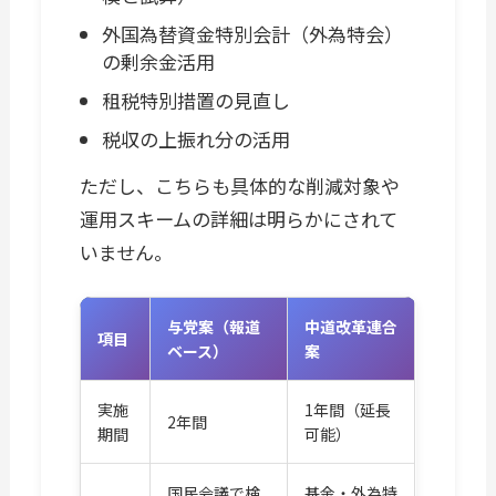
外国為替資金特別会計（外為特会）
の剰余金活用
租税特別措置の見直し
税収の上振れ分の活用
ただし、こちらも具体的な削減対象や
運用スキームの詳細は明らかにされて
いません。
与党案（報道
中道改革連合
項目
ベース）
案
実施
1年間（延長
2年間
期間
可能）
国民会議で検
基金・外為特