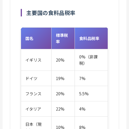
主要国の食料品税率
標準税
国名
食料品税率
率
0%（非課
イギリス
20%
税）
ドイツ
19%
7%
フランス
20%
5.5%
イタリア
22%
4%
日本（現
10%
8%