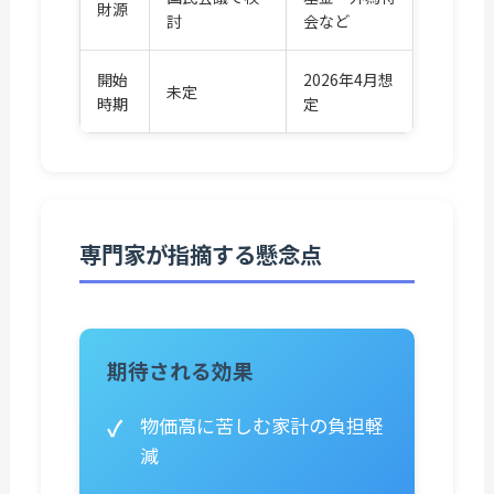
財源
討
会など
開始
2026年4月想
未定
時期
定
専門家が指摘する懸念点
期待される効果
物価高に苦しむ家計の負担軽
減