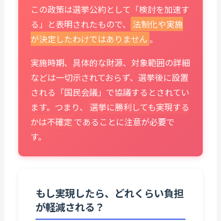
この政策は選挙公約として「検討を加速す
る」と表明されたもので、
法制化や実施
が決定したわけではありません
。
実施時期、具体的な財源、対象範囲の詳細
などは一切示されておらず、選挙後に設置
される「国民会議」で協議するとされてい
ます。つまり、
選挙に勝利しても実現する
かは不確定
であることに注意が必要で
す。
もし実現したら、どれくらい負担
が軽減される？