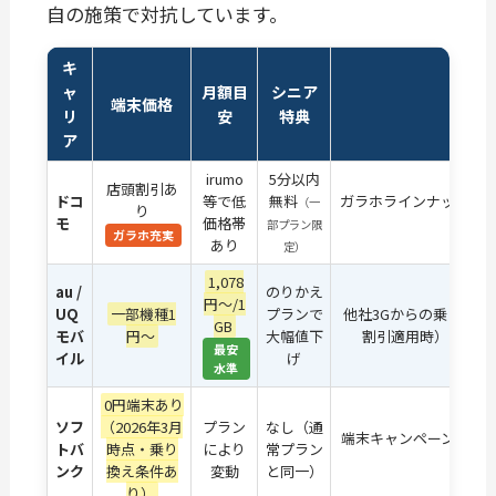
自の施策で対抗しています。
キ
ャ
月額目
シニア
端末価格
リ
安
特典
ア
irumo
5分以内
店頭割引あ
ドコ
等で低
無料
ガラホラインナップ強
（一
り
モ
価格帯
出防
部プラン限
ガラホ充実
あり
定）
1,078
au /
のりかえ
円〜/1
UQ
一部機種1
プランで
他社3Gからの乗り換え向
GB
モバ
円〜
大幅値下
割引適用時）の「の
最安
イル
げ
水準
0円端末あり
ソフ
（2026年3月
プラン
なし（通
端末キャンペーンが豊
トバ
時点・乗り
により
常プラン
トを抑
ンク
換え条件あ
変動
と同一）
り）