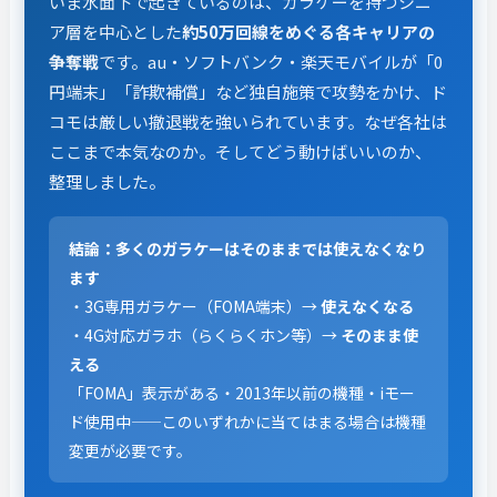
いま水面下で起きているのは、ガラケーを持つシニ
ア層を中心とした
約50万回線をめぐる各キャリアの
争奪戦
です。au・ソフトバンク・楽天モバイルが「0
円端末」「詐欺補償」など独自施策で攻勢をかけ、ド
コモは厳しい撤退戦を強いられています。なぜ各社は
ここまで本気なのか。そしてどう動けばいいのか、
整理しました。
結論：多くのガラケーはそのままでは使えなくなり
ます
・3G専用ガラケー（FOMA端末）→
使えなくなる
・4G対応ガラホ（らくらくホン等）→
そのまま使
える
「FOMA」表示がある・2013年以前の機種・iモー
ド使用中——このいずれかに当てはまる場合は機種
変更が必要です。