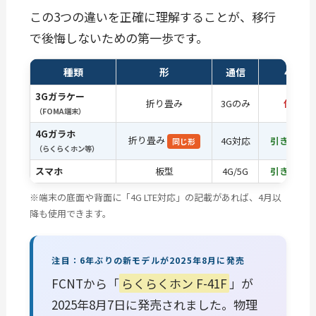
この3つの違いを正確に理解することが、移行
で後悔しないための第一歩です。
種類
形
通信
4月以
3Gガラケー
折り畳み
3Gのみ
使用不
（FOMA端末）
4Gガラホ
折り畳み
4G対応
引き続き使
同じ形
（らくらくホン等）
スマホ
板型
4G/5G
引き続き使
※端末の底面や背面に「4G LTE対応」の記載があれば、4月以
降も使用できます。
注目：6年ぶりの新モデルが2025年8月に発売
FCNTから「
らくらくホン F-41F
」が
2025年8月7日に発売されました。物理