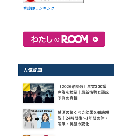
看護師ランキング
人気記事
【2026衆院選】与党300議
席説を検証｜最新情勢と議席
予測の真相
禁酒の驚くべき効果を徹底解
説｜24時間後〜1年間の体・
睡眠・美肌の変化