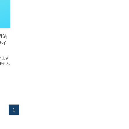
用法
サイ
います
ません
1