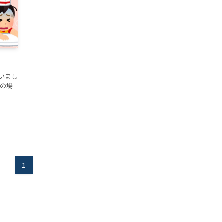
いまし
僕の場
1