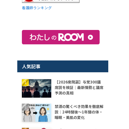
看護師ランキング
人気記事
【2026衆院選】与党300議
席説を検証｜最新情勢と議席
予測の真相
禁酒の驚くべき効果を徹底解
説｜24時間後〜1年間の体・
睡眠・美肌の変化