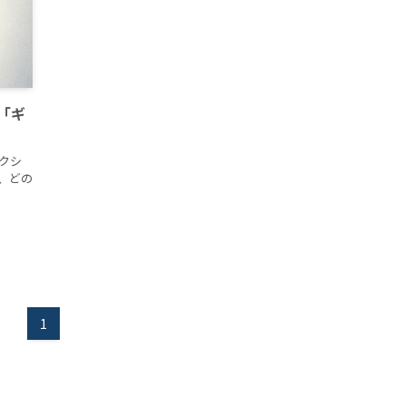
「ギ
クシ
、どの
1