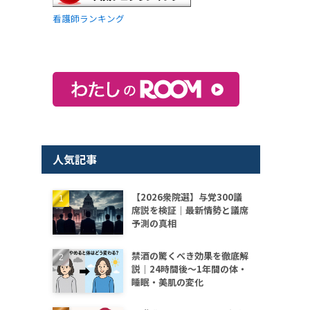
看護師ランキング
人気記事
【2026衆院選】与党300議
席説を検証｜最新情勢と議席
予測の真相
禁酒の驚くべき効果を徹底解
説｜24時間後〜1年間の体・
睡眠・美肌の変化