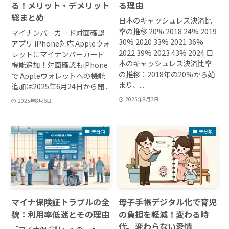
る！メリット・デメリット
る理由
総まとめ
日本のキャッシュレス決済比
率の推移 20% 2018 24% 2019
マイナンバーカード対面確認
30% 2020 33% 2021 36%
アプリ iPhone対応 Appleウォ
2022 39% 2023 43% 2024 日
レットにマイナンバーカード
本のキャッシュレス決済比率
機能追加！対面確認もiPhone
の推移：2018年の20%から始
で Appleウォレットへの機能
まり、...
追加は2025年6月24日から開...
2025年8月3日
2025年8月6日
未分類
未分類
マイナ保険証トラブルの全
母子手帳デジタル化で育児
貌：利用率低迷とその理由
の負担を軽減！変わる時
代、変わらない愛情