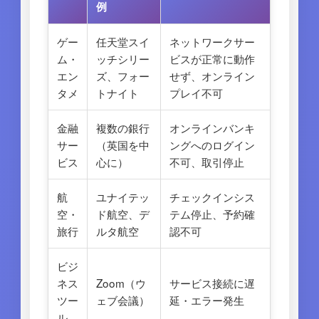
例
ゲー
任天堂スイ
ネットワークサー
ム・
ッチシリー
ビスが正常に動作
エン
ズ、フォー
せず、オンライン
タメ
トナイト
プレイ不可
金融
複数の銀行
オンラインバンキ
サー
（英国を中
ングへのログイン
ビス
心に）
不可、取引停止
航
ユナイテッ
チェックインシス
空・
ド航空、デ
テム停止、予約確
旅行
ルタ航空
認不可
ビジ
ネス
Zoom（ウ
サービス接続に遅
ツー
ェブ会議）
延・エラー発生
ル