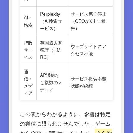
Perplexity
サービス完全停止
AI・
（AI検索サ
（CEOがX上で報
検索
ービス）
告）
行政
英国歳入関
ウェブサイトにア
サー
税庁（HM
クセス不能
ビス
RC）
通
AP通信な
信・
サービス提供不能
ど複数のメ
メデ
状態が継続
ディア
ィア
この表からわかるように、影響は特定
の業種に限られませんでした。ゲーム
から金融、行政サービスまで、
あらゆ