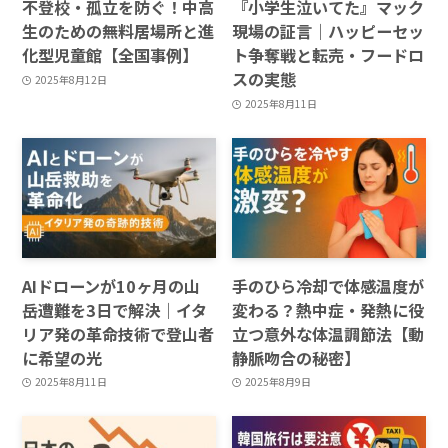
不登校・孤立を防ぐ！中高
『小学生泣いてた』マック
生のための無料居場所と進
現場の証言｜ハッピーセッ
化型児童館【全国事例】
ト争奪戦と転売・フードロ
スの実態
2025年8月12日
2025年8月11日
AIドローンが10ヶ月の山
手のひら冷却で体感温度が
岳遭難を3日で解決｜イタ
変わる？熱中症・発熱に役
リア発の革命技術で登山者
立つ意外な体温調節法【動
に希望の光
静脈吻合の秘密】
2025年8月11日
2025年8月9日