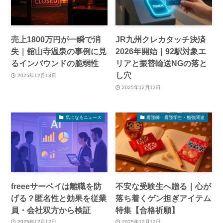
売上1800万円が一瞬で消
JR九州クレカタッチ決済
失｜舘山寺温泉の事例に見
2026年開始｜92駅対象エ
るインバウンドの脆弱性
リアと振替輸送NGの落と
し穴
2025年12月13日
2025年12月13日
気になるニュース
看護師・看護学生・勉強関連
freeeサーベイは離職を防
不安な受験生へ贈る｜心が
げる？匿名性と効果を従業
落ち着くゲン担ぎアイテム
員・会社双方から検証
特集【合格祈願】
2025年12月12日
2025年12月12日