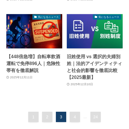
気になるニュース
気になるニュース
【448倍急増】自転車飲酒
旧姓使用 vs 選択的夫婦別
運転で免停896人｜危険性
姓｜法的アイデンティティ
帯有を徹底解説
と社会的影響を徹底比較
【2025最新】
2025年12月11日
2025年12月10日
1
2
3
4
...
24