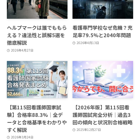
ヘルプマークは誰でももら
看護専門学校なぜ危機？充
える？違法性と誤解5選を
足率79.5%と2040年問題
徹底解説
2026年4月13日
2026年4月27日
【第115回看護師国家試
【2026年版】第115回看
験】合格率88.3%｜全デ
護師国試完全分析｜過去3
ータと合格基準をわかりや
回の傾向と状況別合格戦略
すく解説
2025年12月27日
2026年3月24日