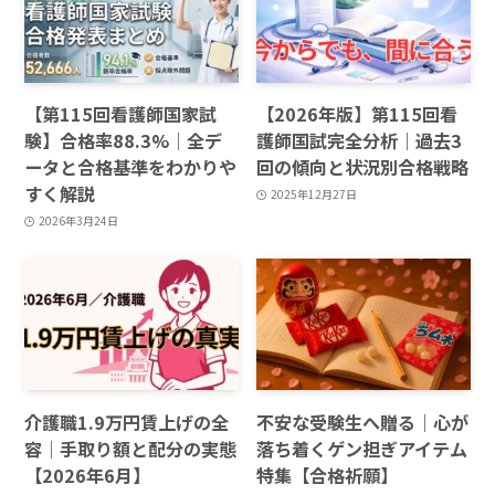
【第115回看護師国家試
【2026年版】第115回看
験】合格率88.3%｜全デ
護師国試完全分析｜過去3
ータと合格基準をわかりや
回の傾向と状況別合格戦略
すく解説
2025年12月27日
2026年3月24日
介護職1.9万円賃上げの全
不安な受験生へ贈る｜心が
容｜手取り額と配分の実態
落ち着くゲン担ぎアイテム
【2026年6月】
特集【合格祈願】