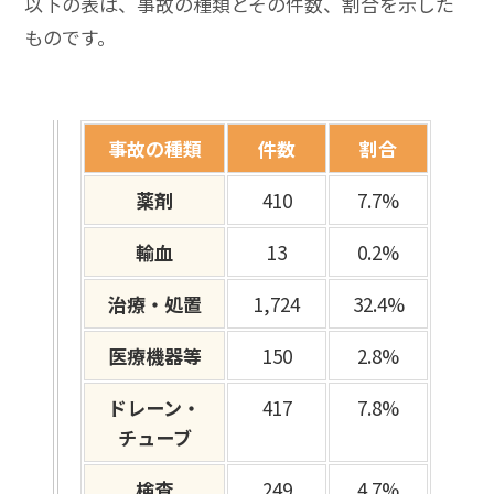
以下の表は、事故の種類とその件数、割合を示した
ものです。
事故の種類
件数
割合
薬剤
410
7.7%
輸血
13
0.2%
治療・処置
1,724
32.4%
医療機器等
150
2.8%
ドレーン・
417
7.8%
チューブ
検査
249
4.7%