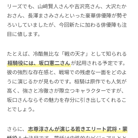
リーズでも、山﨑賢人さんや吉沢亮さん、大沢たか
おさん、長澤まさみさんといった豪華俳優陣が勢ぞ
ろいしていましたが、今回新たに加わる俳優陣も注
目に値します。
たとえば、冷酷無比な「戦の天才」として知られる
桓騎役には、坂口憲二さん
が起用される予定です。
彼の強烈な存在感と、戦場での残虐な一面をどのよ
うに演じるかが見ものです。桓騎は原作でも人気が
高く、強さと冷徹さが際立つキャラクターですが、
坂口さんならその魅力を存分に引き出してくれるこ
とでしょう。
さらに、
志尊淳さんが演じる若きエリート武将・蒙
恬役
も大注目です。蒙恬は中性的なビジュアルとと