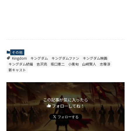
その他
Kingdom
キングダム
キングダムファン
キングダム映画
キングダム続編
吉沢亮
坂口憲二
小栗旬
山崎賢人
志尊淳
新キャスト
この記事が気に入ったら
フォローしてね！