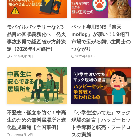
モバイルバッテリーなど3
ペット専用SNS『楽天
品目の回収義務化へ 発火
moflog』が凄い！1.9兆円
事故多発で経産省が方針決
市場で広がる飼い主同士の
定【2026年4月施行】
つながり
2025年8月13日
2025年8月13日
不登校・孤立を防ぐ！中高
『小学生泣いてた』マック
生のための無料居場所と進
現場の証言｜ハッピーセッ
化型児童館【全国事例】
ト争奪戦と転売・フードロ
スの実態
2025年8月12日