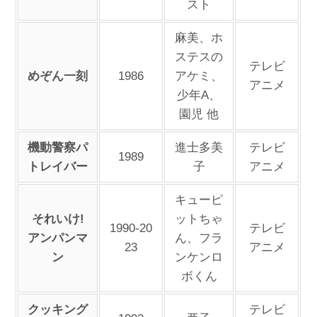
スト
麻美、ホ
ステスの
テレビ
めぞん一刻
1986
アケミ、
アニメ
少年A、
園児 他
機動警察パ
進士多美
テレビ
1989
トレイバー
子
アニメ
キューピ
それいけ!
ットちゃ
1990-20
テレビ
アンパンマ
ん、フラ
23
アニメ
ン
ンケンロ
ボくん
クッキング
テレビ