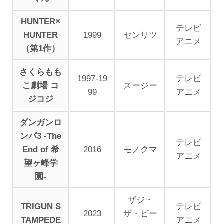
HUNTER×
テレビ
HUNTER
1999
センリツ
アニメ
（第1作）
さくらもも
1997-19
テレビ
こ劇場 コ
スージー
99
アニメ
ジコジ
ダンガンロ
ンパ3 -The
テレビ
End of 希
2016
モノクマ
アニメ
望ヶ峰学
園-
ザジ・
TRIGUN S
テレビ
2023
ザ・ビー
TAMPEDE
アニメ