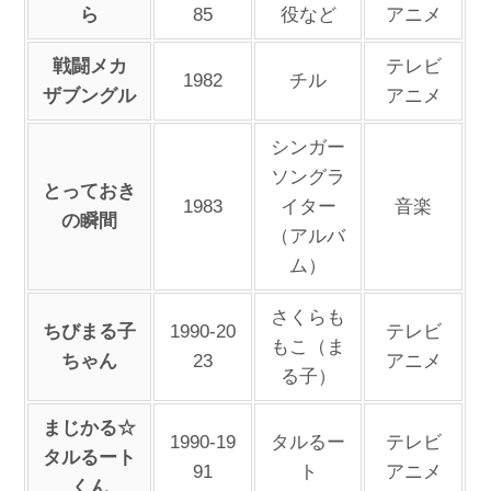
ら
85
役など
アニメ
戦闘メカ
テレビ
1982
チル
ザブングル
アニメ
シンガー
ソングラ
とっておき
1983
イター
音楽
の瞬間
（アルバ
ム）
さくらも
ちびまる子
1990-20
テレビ
もこ（ま
ちゃん
23
アニメ
る子）
まじかる☆
1990-19
タルるー
テレビ
タルるート
91
ト
アニメ
くん