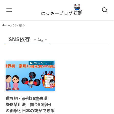
ホーム
SNS依存
SNS依存
– tag –
気になるニュース
世界初・豪州16歳未満
SNS禁止法｜罰金50億円
の衝撃と日本の親ができる