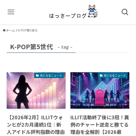
ホーム
K-POP第5世代
K-POP第5世代
– tag –
気になるニュース
気になるニュース
【2026年2月】ILLITウォ
ILLIT活動終了後に3冠！異
ンヒが2カ月連続1位｜新
例のチャート逆走と勝てる
人アイドル評判指数の理由
理由を全解剖【2026最