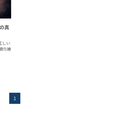
件の真
と正しい
文鎮化被
1