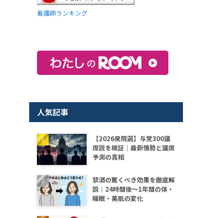
看護師ランキング
人気記事
【2026衆院選】与党300議
席説を検証｜最新情勢と議席
予測の真相
禁酒の驚くべき効果を徹底解
説｜24時間後〜1年間の体・
睡眠・美肌の変化