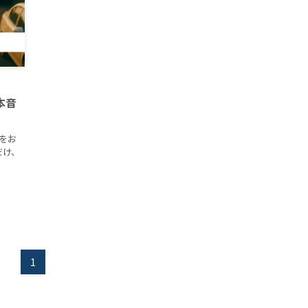
本音
をお
だけ、
1