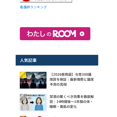
看護師ランキング
人気記事
【2026衆院選】与党300議
席説を検証｜最新情勢と議席
予測の真相
禁酒の驚くべき効果を徹底解
説｜24時間後〜1年間の体・
睡眠・美肌の変化