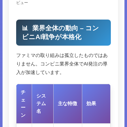
ビュー
📊
業界全体の動向 – コン
ビニAI戦争が本格化
ファミマの取り組みは孤立したものではあ
りません。コンビニ業界全体でAI発注の導
入が加速しています。
チ
シス
ェ
テム
主な特徴
効果
ー
名
ン