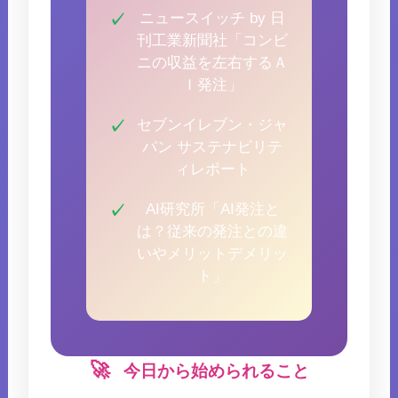
ニュースイッチ by 日
刊工業新聞社「コンビ
ニの収益を左右するＡ
Ｉ発注」
セブンイレブン・ジャ
パン サステナビリテ
ィレポート
AI研究所「AI発注と
は？従来の発注との違
いやメリットデメリッ
ト」
🚀
今日から始められること