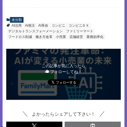
未分類
AI活用
AI発注
AI革命
コンビニ
コンビニＤＸ
デジタルトランスフォーメーション
ファミリーマート
フードロス削減
働き方改革
小売業
店舗経営
業務効率化
この記事が気に入ったら
フォローしてね！
よかったらシェアして下さい！