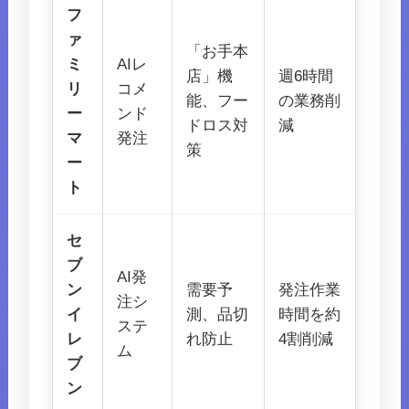
フ
ァ
「お手本
ミ
AIレ
店」機
週6時間
リ
コメ
能、フー
の業務削
ー
ンド
ドロス対
減
マ
発注
策
ー
ト
セ
ブ
AI発
ン
需要予
発注作業
注シ
イ
測、品切
時間を約
ステ
レ
れ防止
4割削減
ム
ブ
ン