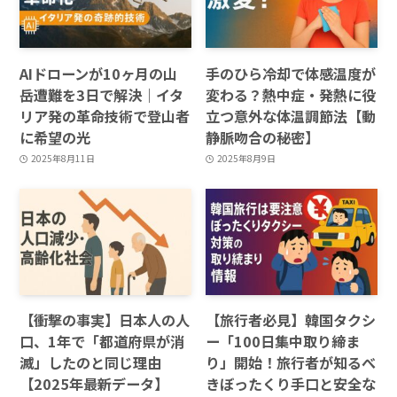
AIドローンが10ヶ月の山
手のひら冷却で体感温度が
岳遭難を3日で解決｜イタ
変わる？熱中症・発熱に役
リア発の革命技術で登山者
立つ意外な体温調節法【動
に希望の光
静脈吻合の秘密】
2025年8月11日
2025年8月9日
【衝撃の事実】日本人の人
【旅行者必見】韓国タクシ
口、1年で「都道府県が消
ー「100日集中取り締ま
滅」したのと同じ理由
り」開始！旅行者が知るべ
【2025年最新データ】
きぼったくり手口と安全な