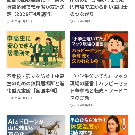
事故多発で経産省が方針決
円市場で広がる飼い主同士
定【2026年4月施行】
のつながり
2025年8月13日
2025年8月13日
不登校・孤立を防ぐ！中高
『小学生泣いてた』マック
生のための無料居場所と進
現場の証言｜ハッピーセッ
化型児童館【全国事例】
ト争奪戦と転売・フードロ
スの実態
2025年8月12日
2025年8月11日