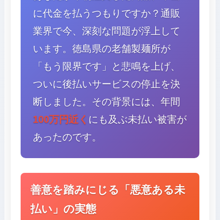
に代金を払うつもりですか？通販
業界で今、深刻な問題が浮上して
います。徳島県の老舗製麺所が
「もう限界です」と悲鳴を上げ、
ついに後払いサービスの停止を決
断しました。その背景には、年間
100万円近く
にも及ぶ未払い被害が
あったのです。
善意を踏みにじる「悪意ある未
払い」の実態