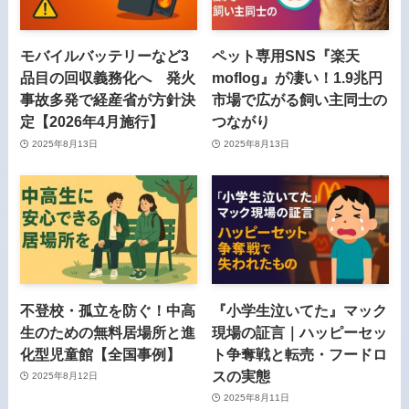
モバイルバッテリーなど3
ペット専用SNS『楽天
品目の回収義務化へ 発火
moflog』が凄い！1.9兆円
事故多発で経産省が方針決
市場で広がる飼い主同士の
定【2026年4月施行】
つながり
2025年8月13日
2025年8月13日
不登校・孤立を防ぐ！中高
『小学生泣いてた』マック
生のための無料居場所と進
現場の証言｜ハッピーセッ
化型児童館【全国事例】
ト争奪戦と転売・フードロ
スの実態
2025年8月12日
2025年8月11日